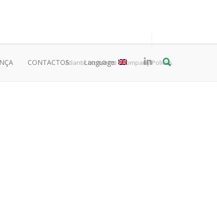
ANÇA
CONTACTOS
Language:
Atlantic Lusofrete
/
Company Polices